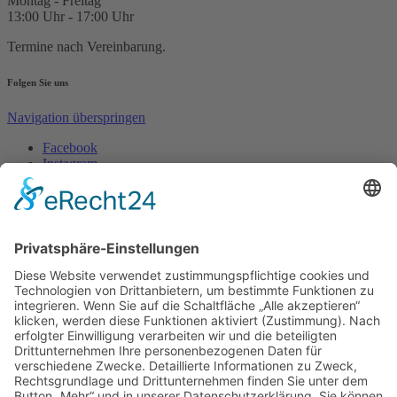
Montag - Freitag
13:00 Uhr - 17:00 Uhr
Termine nach Vereinbarung.
Folgen Sie uns
Navigation überspringen
Facebook
Instagram
Tiktok
© 2026 | Limit-Less Physiotherapeutin Irene Daniel |
Impressum
|
Datenschutz
Webdesign by DAG
×
Auf der Reise zur Heilung?
Wertvolle Impulse für Körper, Geist &
Seele direkt in dein Postfach.